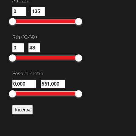
Altezza
-
Rth (°C/W)
-
Peso al metro
-