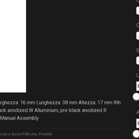
C
C
S
L
Larghezza: 16 mm Lunghezza: 38 mm Altezza: 17 mm Rth
black anodized W Alluminium, pre-black anodized R
A
/Manual Assembly
Line e Quick PCB Line
,
Prodotti