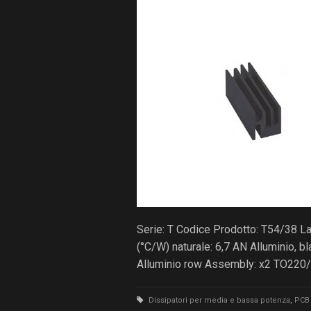
Serie: T Codice Prodotto: T54/38 
(°C/W) naturale: 6,7 AN Alluminio, 
Alluminio row Assembly: x2 TO220
Dissipatori per media e bassa potenza
,
PCB 