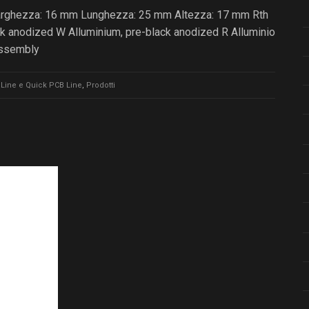
Larghezza: 16 mm Lunghezza: 25 mm Altezza: 17 mm Rth
ack anodized W Alluminium, pre-black anodized R Alluminio
Assembly
Line e Quick PCB Line
,
Prodotti