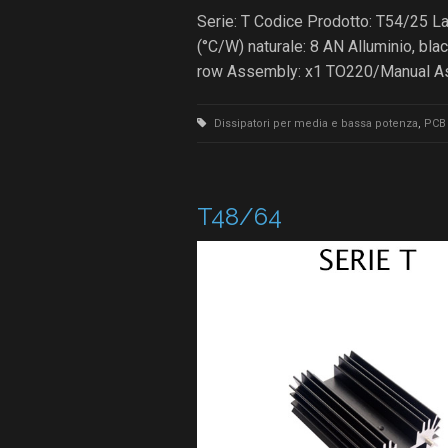
Serie: T Codice Prodotto: T54/25 
(°C/W) naturale: 8 AN Alluminio, bl
row Assembly: x1 TO220/Manual 
Dissipatori per media e bassa potenza
,
PCB 
T48/64