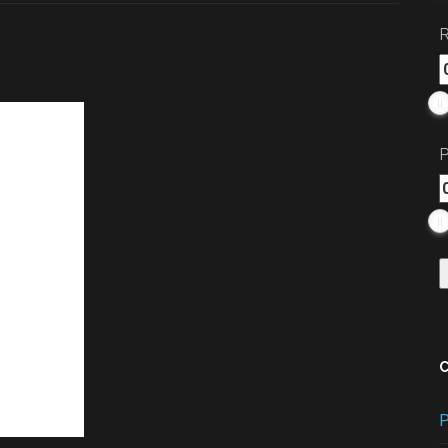
R
P
P