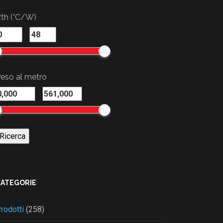
th (°C/W)
-
eso al metro
-
CATEGORIE
rodotti
(258)