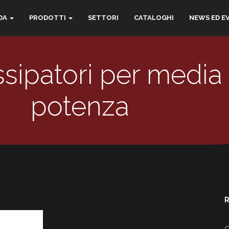
DA
PRODOTTI
SETTORI
CATALOGHI
NEWS ED E
ssipatori per media
potenza
R