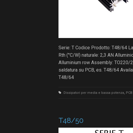
Serie: T Codice Prodotto: T48/64 
Rth (°C/W) naturale: 2,3 AN Allumin
Alluminium row Assembly: TO220/2
saldatura su PCB, es. T48/64 Avail
T48/64
Dissipatori per media e bassa potenza
,
PCB 
T48/50