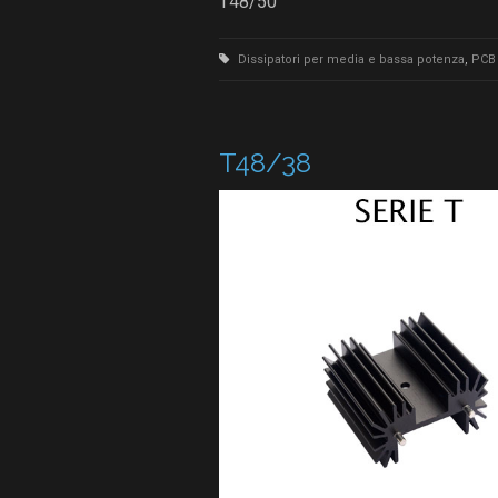
T48/50
Dissipatori per media e bassa potenza
,
PCB 
T48/38