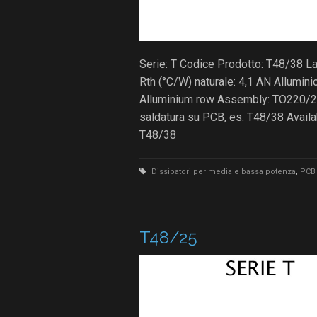
Serie: T Codice Prodotto: T48/38 
Rth (°C/W) naturale: 4,1 AN Allumin
Alluminium row Assembly: TO220/2
saldatura su PCB, es. T48/38 Avail
T48/38
Dissipatori per media e bassa potenza
,
PCB 
T48/25