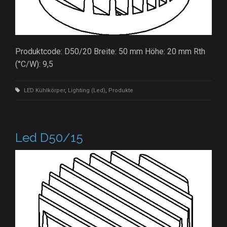
Produktcode: D50/20 Breite: 50 mm Höhe: 20 mm Rth
(°C/W): 9,5
LED Kühlkörper
,
Lighting (Led)
,
Produkte
Led D50/15