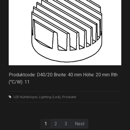
Produktcode: D40/20 Breite: 40 mm Höhe: 20 mm Rth
(°C/W): 11
LED Kühlkörper
,
Lighting (Led)
,
Produkte
1
2
3
Next