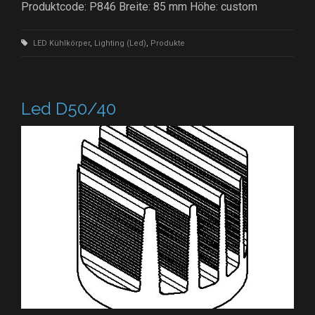
Produktcode: P846 Breite: 85 mm Höhe: custom
LED Kühlkörper
,
Lighting (Led)
,
Produkte
Led D50/40