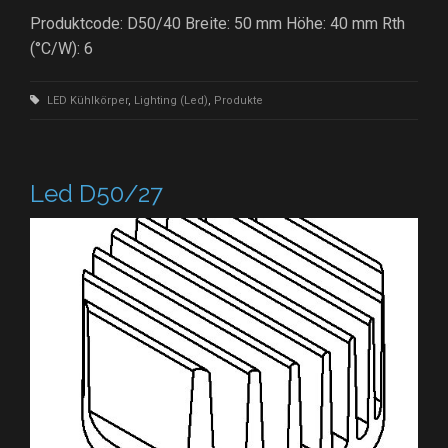
Produktcode: D50/40 Breite: 50 mm Höhe: 40 mm Rth
(°C/W): 6
LED Kühlkörper
,
Lighting (Led)
,
Produkte
Led D50/27