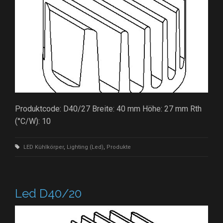
Produktcode: D40/27 Breite: 40 mm Höhe: 27 mm Rth
(°C/W): 10
LED Kühlkörper
,
Lighting (Led)
,
Produkte
Led D40/20