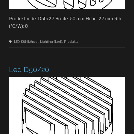
Produktcode: D50/27 Breite: 50 mm Höhe: 27 mm Rth
(°C/W): 8
LED Kühlkörper
,
Lighting (Led)
,
Produkte
Led D50/20