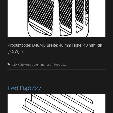
Produktcode: D40/40 Breite: 40 mm Höhe: 40 mm Rth
(°C/W): 7
LED Kühlkörper
,
Lighting (Led)
,
Produkte
Led D40/27