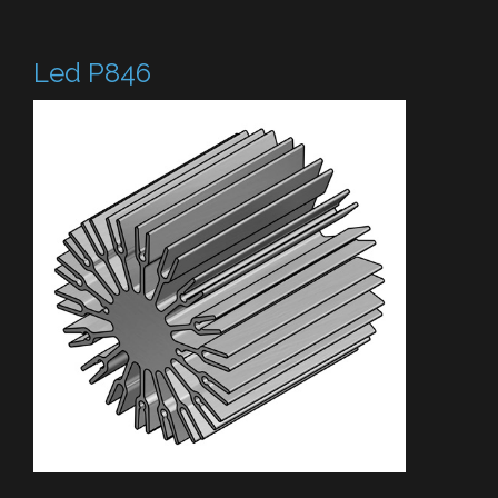
Led P846