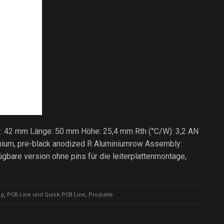
e: 42 mm Länge: 50 mm Höhe: 25,4 mm Rth (°C/W): 3,2 AN
nium, pre-black anodized R Aluminiumrow Assembly:
are version ohne pins für die leiterplattenmontage,
ng
,
PCB Line und Quick PCB Line
,
Produkte