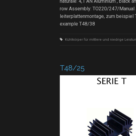
naturale: 4,1 AN Aluminium , black 
row Assembly: TO220/247/Manual A
leiterplattenmontage, zum beispiel
example T48/38
Kühlkörper für mittlere und niedrige Leistu
T48/25