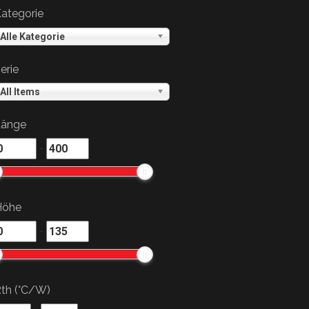
ategorie
Alle Kategorie
erie
All Items
Länge
-
Höhe
-
th (°C/W)