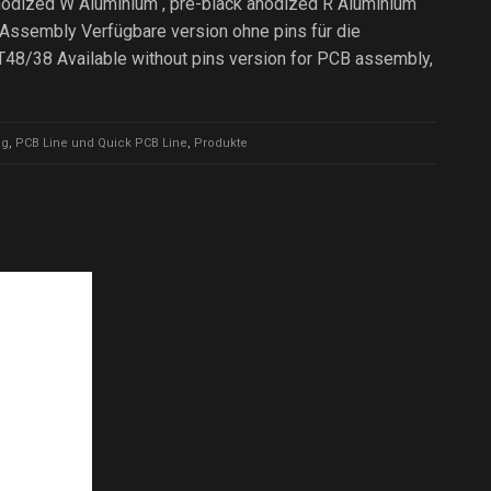
anodized W Aluminium , pre-black anodized R Aluminium
ssembly Verfügbare version ohne pins für die
 T48/38 Available without pins version for PCB assembly,
ng
,
PCB Line und Quick PCB Line
,
Produkte