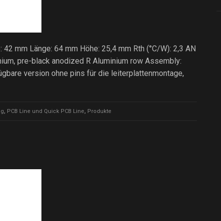
e: 42 mm Länge: 64 mm Höhe: 25,4 mm Rth (°C/W): 2,3 AN
nium, pre-black anodized R Aluminium row Assembly:
are version ohne pins für die leiterplattenmontage,
ng
,
PCB Line und Quick PCB Line
,
Produkte