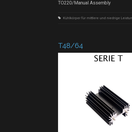
TO220/Manual Assembly
Kühlkörper für mittlere und niedrige Leistu
T48/64