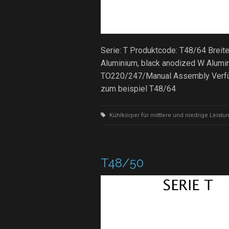
Serie: T Produktcode: T48/64 Breit
Aluminium, black anodized W Alumi
TO220/247/Manual Assembly Verfügb
zum beispiel T48/64
Kühlkörper für mittlere und niedrige Leistu
T48/50