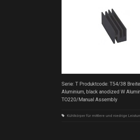
Serie: T Produktcode: T54/38 Brei
Aluminium, black anodized W Alumi
TO220/Manual Assembly
Kühlkörper für mittlere und niedrige Leistu