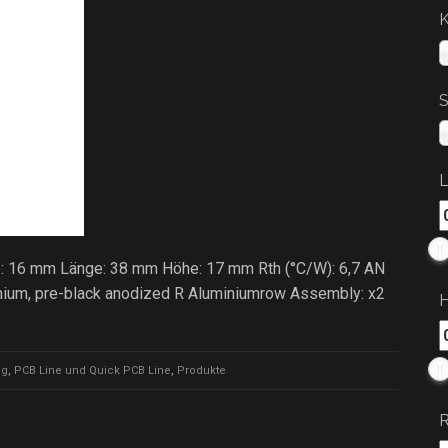
K
S
te: 16 mm Länge: 38 mm Höhe: 17 mm Rth (°C/W): 6,7 AN
nium, pre-black anodized R Aluminiumrow Assembly: x2
ng
,
PCB Line und Quick PCB Line
,
Produkte
R