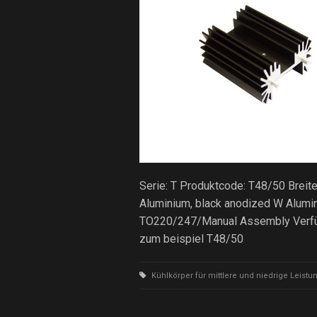
Serie: T Produktcode: T48/50 Breit
Aluminium, black anodized W Alumi
TO220/247/Manual Assembly Verfügb
zum beispiel T48/50
Kühlkörper für mittlere und niedrige Leistu